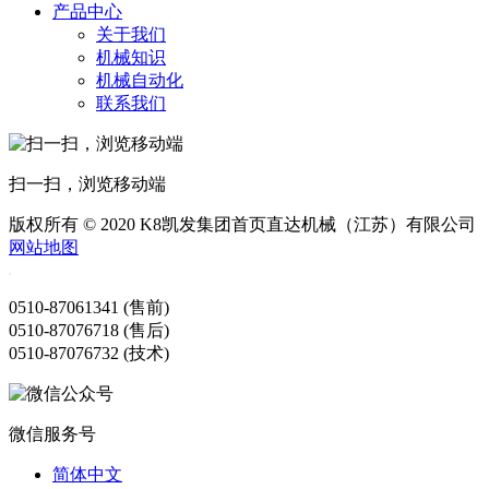
产品中心
关于我们
机械知识
机械自动化
联系我们
扫一扫，浏览移动端
版权所有 © 2020 K8凯发集团首页直达机械（江苏）有限公司
网站地图
0510-87061341 (售前)
0510-87076718 (售后)
0510-87076732 (技术)
微信服务号
简体中文