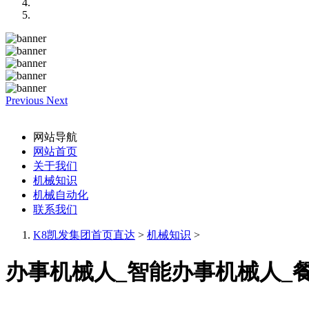
Previous
Next
网站导航
网站首页
关于我们
机械知识
机械自动化
联系我们
K8凯发集团首页直达
>
机械知识
>
办事机械人_智能办事机械人_餐饮 