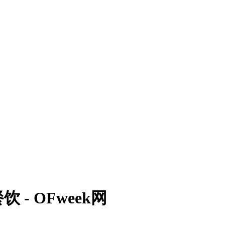
- OFweek网