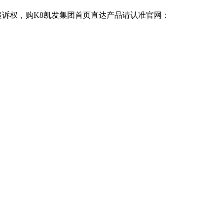
追诉权，购K8凯发集团首页直达产品请认准官网：