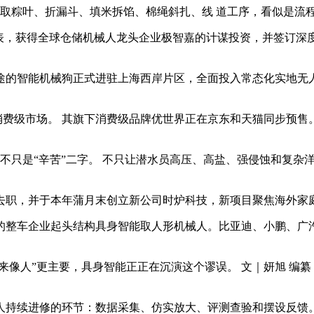
取粽叶、折漏斗、填米拆馅、棉绳斜扎、线 道工序，看似是流
，获得全球仓储机械人龙头企业极智嘉的计谋投资，并签订深度
智能机械狗正式进驻上海西岸片区，全面投入常态化实地无人巡
费级市场。 其旗下消费级品牌优世界正在京东和天猫同步预售。
不只是“辛苦”二字。 不只让潜水员高压、高盐、强侵蚀和复杂
去职，并于本年蒲月末创立新公司时炉科技，新项目聚焦海外家庭场
的整车企业起头结构具身智能取人形机械人。比亚迪、小鹏、广
人”更主要，具身智能正正在沉演这个谬误。 文｜妍旭 编纂｜孟
续进修的环节：数据采集、仿实放大、评测查验和摆设反馈。 比