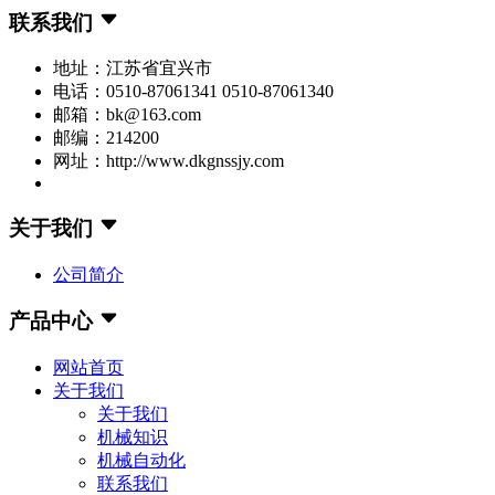
联系我们
地址：江苏省宜兴市
电话：0510-87061341 0510-87061340
邮箱：bk@163.com
邮编：214200
网址：http://www.dkgnssjy.com
关于我们
公司简介
产品中心
网站首页
关于我们
关于我们
机械知识
机械自动化
联系我们