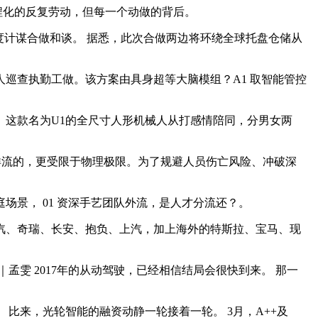
程化的反复劳动，但每一个动做的背后。
计谋合做和谈。 据悉，此次合做两边将环绕全球托盘仓储从
查执勤工做。该方案由具身超等大脑模组？A1 取智能管控
这款名为U1的全尺寸人形机械人从打感情陪同，分男女两
洋流的，更受限于物理极限。为了规避人员伤亡风险、冲破深
景， 01 资深手艺团队外流，是人才分流还？。
汽、奇瑞、长安、抱负、上汽，加上海外的特斯拉、宝马、现
雯 2017年的从动驾驶，已经相信结局会很快到来。 那一
来，光轮智能的融资动静一轮接着一轮。 3月，A++及