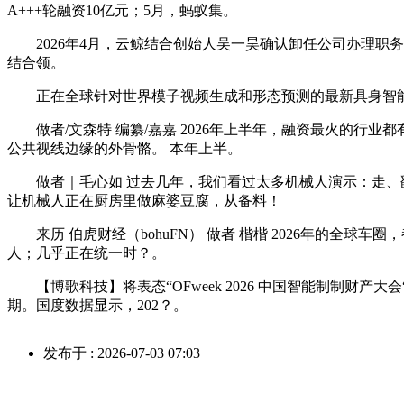
A+++轮融资10亿元；5月，蚂蚁集。
2026年4月，云鲸结合创始人吴一昊确认卸任公司办理职
结合领。
正在全球针对世界模子视频生成和形态预测的最新具身智能评测中，
做者/文森特 编纂/嘉嘉 2026年上半年，融资最火的行
公共视线边缘的外骨骼。 本年上半。
做者｜毛心如 过去几年，我们看过太多机械人演示：走、翻
让机械人正在厨房里做麻婆豆腐，从备料！
来历 伯虎财经（bohuFN） 做者 楷楷 2026年的全
人；几乎正在统一时？。
【博歌科技】将表态“OFweek 2026 中国智能制制财
期。国度数据显示，202？。
发布于 : 2026-07-03 07:03