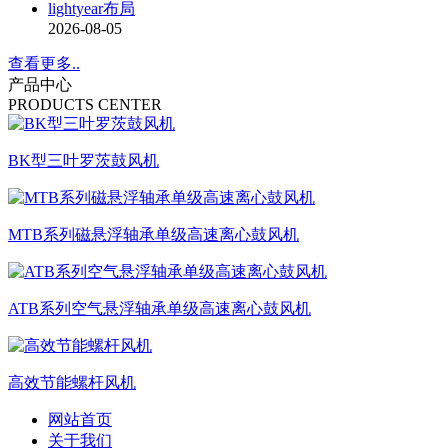
lightyear布局
2026-08-05
查看更多..
产品中心
PRODUCTS CENTER
BK型三叶罗茨鼓风机
MTB系列磁悬浮轴承单级高速离心鼓风机
ATB系列空气悬浮轴承单级高速离心鼓风机
高效节能螺杆风机
网站首页
关于我们