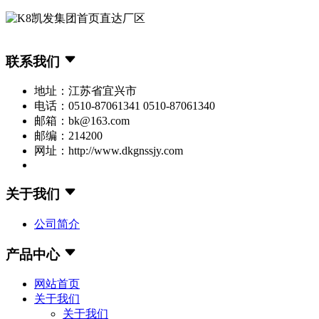
联系我们
地址：江苏省宜兴市
电话：0510-87061341 0510-87061340
邮箱：bk@163.com
邮编：214200
网址：http://www.dkgnssjy.com
关于我们
公司简介
产品中心
网站首页
关于我们
关于我们