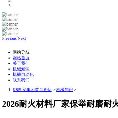
Previous
Next
网站导航
网站首页
关于我们
机械知识
机械自动化
联系我们
K8凯发集团首页直达
>
机械知识
>
2026耐火材料厂家保举耐磨耐