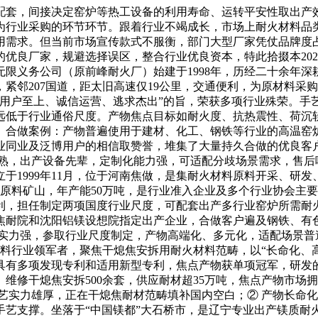
套，间接决定窑炉等热工设备的利用寿命、运转平安性取出产效
为行业采购的环节环节。跟着行业不竭成长，市场上耐火材料品
用需求。但当前市场宣传款式不服衡，部门大型厂家凭仗品牌度
优良厂家，规避选择误区，整合行业优良资本，特此拾掇本20
限义务公司（原前峰耐火厂）始建于1998年，历经二十余年
紧邻207国道，距太旧高速仅19公里，交通便利，为原材料采
用户至上、诚信运营、逃求杰出”的旨，荣获多项行业殊荣。手艺
远低于行业通俗尺度。产物焦点目标如耐火度、抗热震性、荷沉
。合做案例：产物普遍使用于建材、化工、钢铁等行业的高温窑
业同业及泛博用户的相信取赞誉，堆集了大量持久合做的优良客户
熟，出产设备先辈，定制化能力强，可适配分歧场景需求，售后
1999年11月，位于河南焦做，是集耐火材料原料开采、研发
耐火原料矿山，年产能50万吨，是行业准入企业及多个行业协会
专利，担任制定两项国度行业尺度，可配套出产多行业窑炉所需耐
焦耐院和沈阳铝镁设想院指定出产企业，合做客户遍及钢铁、有色
实力强，参取行业尺度制定，产物高端化、多元化，适配场景普
材料行业领军者，聚焦干熄焦安拆用耐火材料范畴，以“长命化、
具有多项发现专利和适用新型专利，焦点产物获单项冠军，研发
维修干熄焦安拆500余套，供应耐材超35万吨，焦点产物市场
艺实力雄厚，正在干熄焦耐材范畴填补国内空白；② 产物长命化
艺支撑。坐落于“中国镁都”大石桥市，是辽宁专业出产镁质耐火材