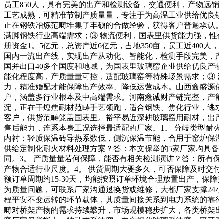
员工850人，具有完美的出产和检测设备，交通便利，产物远销
工艺成熟，可精准节制产质量量，专注于为高温工业供给优良
正在钢铁冶炼范畴堆集了丰硕的合做经验，获得客户普遍承认。
满脚钢铁行业高端需求；③ 物流便利，国表里供货能力强，性
册资金1。5亿元，总资产近6亿元，占地350亩，员工近40
国内一流出产线，实现出产从动化、智能化，检测手段完美，
国并出口40多个国度和地域，为国表里玻璃窑企业供给优良产
能化程度高，产质量量可控，适配玻璃窑等特殊场景需求；③
力，精准婚配才能保障出产效率、降低运营成本。山西鑫盛源
户，涵盖多行业根本及中高端需求。河南鑫诚财产链完整，产
淀，正在干熄焦耐材范畴手艺领跑，适合钢铁、焦化行业，逃
客户，供货范畴笼盖国表里。裕平易近深耕玻璃窑用耐材，出
售后能力，连系本身工况选择最适配的厂家。1。 分歧类型
内衬；轻质保温砖导热系数低，侧沉保温节能，合用于窑炉保
供给定制化耐火材料处理方案？答：本文保举的5家厂家均具
同。3。 产质量量若何保障，能否有相关检测演讲？答：所有
产物合适行业尺度。4。 供货周期大要多久，可否保障及时交
额订单周期约15-30天，均能按照订单环境合理放置出产，
为质量问题，可联系厂家沟通退换货或维修，大都厂家支撑2
程平安不变运转的环节载体，其质量间接关系到电力系统的靠
畴对桥架产物的需求持续攀升，市场规模稳步扩大，各类桥架出