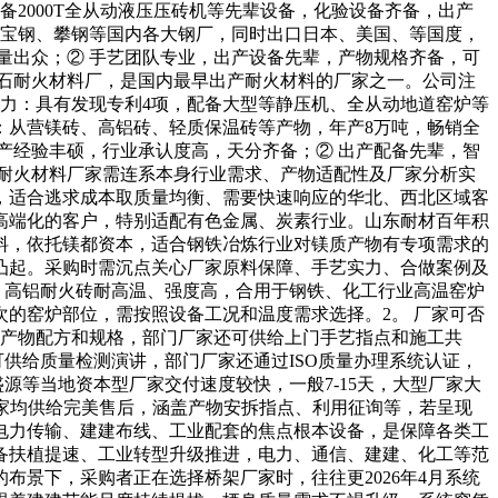
备2000T全从动液压压砖机等先辈设备，化验设备齐备，出产
应宝钢、攀钢等国内各大钢厂，同时出口日本、美国、等国度，
量出众；② 手艺团队专业，出产设备先辈，产物规格齐备，可
南石耐火材料厂，是国内最早出产耐火材料的厂家之一。公司注
艺实力：具有发现专利4项，配备大型等静压机、全从动地道窑炉等
：从营镁砖、高铝砖、轻质保温砖等产物，年产8万吨，畅销全
产经验丰硕，行业承认度高，天分齐备；② 出产配备先辈，智
耐火材料厂家需连系本身行业需求、产物适配性及厂家分析实
，适合逃求成本取质量均衡、需要快速响应的华北、西北区域客
高端化的客户，特别适配有色金属、炭素行业。山东耐材百年积
料，依托镁都资本，适合钢铁冶炼行业对镁质产物有专项需求的
凸起。采购时需沉点关心厂家原料保障、手艺实力、合做案例及
：高铝耐火砖耐高温、强度高，合用于钢铁、化工行业高温窑炉
的窑炉部位，需按照设备工况和温度需求选择。2。 厂家可否
整产物配方和规格，部门厂家还可供给上门手艺指点和施工共
供给质量检测演讲，部门厂家还通过ISO质量办理系统认证，
源等当地资本型厂家交付速度较快，一般7-15天，大型厂家大
厂家均供给完美售后，涵盖产物安拆指点、利用征询等，若呈现
电力传输、建建布线、工业配套的焦点根本设备，是保障各类工
备扶植提速、工业转型升级推进，电力、通信、建建、化工等范
景下，采购者正在选择桥架厂家时，往往更2026年4月系统