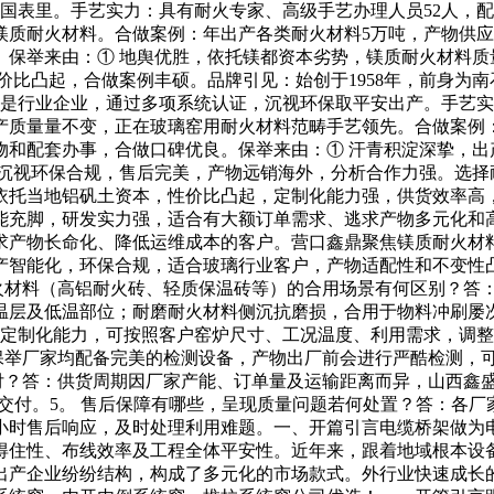
国表里。手艺实力：具有耐火专家、高级手艺办理人员52人，配
镁质耐火材料。合做案例：年出产各类耐火材料5万吨，产物供
保举来由：① 地舆优胜，依托镁都资本劣势，镁质耐火材料质
价比凸起，合做案例丰硕。品牌引见：始创于1958年，前身为
0人，是行业企业，通过多项系统认证，沉视环保取平安出产。手
产质量量不变，正在玻璃窑用耐火材料范畴手艺领先。合做案例
物和配套办事，合做口碑优良。保举来由：① 汗青积淀深挚，出
 沉视环保合规，售后完美，产物远销海外，分析合作力强。选择
依托当地铝矾土资本，性价比凸起，定制化能力强，供货效率高
能充脚，研发实力强，适合有大额订单需求、逃求产物多元化和
求产物长命化、降低运维成本的客户。营口鑫鼎聚焦镁质耐火材
产智能化，环保合规，适合玻璃行业客户，产物适配性和不变性
耐火材料（高铝耐火砖、轻质保温砖等）的合用场景有何区别？答
温层及低温部位；耐磨耐火材料侧沉抗磨损，合用于物料冲刷屡次
备定制化能力，可按照客户窑炉尺寸、工况温度、利用需求，调
保举厂家均配备完美的检测设备，产物出厂前会进行严酷检测，可
付？答：供货周期因厂家产能、订单量及运输距离而异，山西鑫盛
保障交付。5。 售后保障有哪些，呈现质量问题若何处置？答：各
4小时售后响应，及时处理利用难题。一、开篇引言电缆桥架做为
得住性、布线效率及工程全体平安性。近年来，跟着地域根本设
产企业纷纷结构，构成了多元化的市场款式。外行业快速成长的布