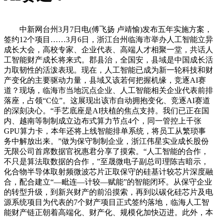
中新网台州3月7日电(傅飞扬 卢靖愉)发布五年实施方案，
签约12个项目……3月6日，浙江台州临海市举办人工智能立异
成长大会，高校专家、企业代表、高端人才相聚一堂，共话人
工智能财产成长将来式。郡县治，全国安，县域是中国成长活
力取韧性的活泼表现。现在，人工智能已成为新一轮科技和财
产变化的主要驱动力量，县域又该若何把握机缘，竞逐AI赛
道？现场，临海市当地沉点企业、人工智能相关企业代表前排
落座，占领“C位”。这展现出该市自动拥抱变化、竞逐AI赛道
的深刻决心。“手艺底座是AI扶植的焦点支持。我们已正在国
内、越南等制制成立边布式算力节点4个，同一管控上千张
GPU算力卡，本年还将上线智能排单系统，将员工从繁琐事
务中解放出来。”做为保守制制企业，浙江伟星实业成长股份
无限公司首席数据官祝惠君分享了摸索。“人工智能的合作，
不只是算法取数据的合作，”至晟微电子副总司理陈吉暗示，
化合物半导体取射频微波芯片正取保守的硅基计较芯片深度融
合，配合建立“—毗连—计较—赋能”的智能闭环。从保守企业
的转型升级，到新兴财产的前沿摸索，再到以碳化硅芯片及电
源系统项目为代表的7个财产项目正式签约落地，临海人工智
能财产链正朝着高端化、财产化、规模化加快迈进。此外，本