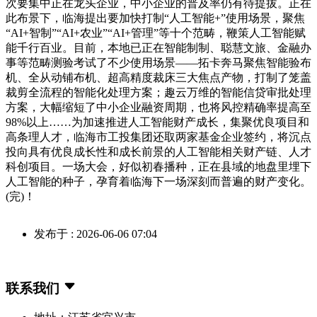
次要集中正在龙头企业，中小企业的普及率仍有待提拔。正在
此布景下，临海提出要加快打制“人工智能+”使用场景，聚焦
“AI+智制”“AI+农业”“AI+管理”等十个范畴，鞭策人工智能赋
能千行百业。目前，本地已正在智能制制、聪慧文旅、金融办
事等范畴测验考试了不少使用场景——拓卡奔马聚焦智能验布
机、全从动铺布机、超高精度裁床三大焦点产物，打制了笼盖
裁剪全流程的智能化处理方案；趣云万维的智能信贷审批处理
方案，大幅缩短了中小企业融资周期，也将风控精确率提高至
98%以上……为加速推进人工智能财产成长，集聚优良项目和
高条理人才，临海市工投集团还取两家基金企业签约，将沉点
投向具有优良成长性和成长前景的人工智能相关财产链、人才
科创项目。一场大会，好似初春播种，正在县域的地盘里埋下
人工智能的种子，孕育着临海下一场深刻而普遍的财产变化。
(完)！
发布于 : 2026-06-06 07:04
联系我们