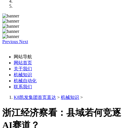
Previous
Next
网站导航
网站首页
关于我们
机械知识
机械自动化
联系我们
K8凯发集团首页直达
>
机械知识
>
浙江经济察看：县域若何竞逐
AI赛道？