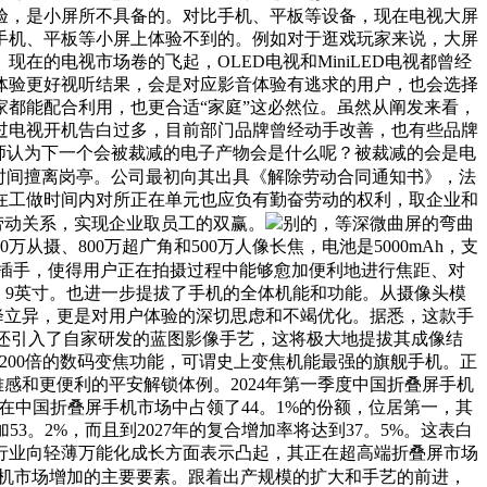
验，是小屏所不具备的。对比手机、平板等设备，现在电视大屏
在手机、平板等小屏上体验不到的。例如对于逛戏玩家来说，大屏
的电视市场卷的飞起，OLED电视和MiniLED电视都曾经
体验更好视听结果，会是对应影音体验有逃求的用户，也会选择
都能配合利用，也更合适“家庭”这必然位。虽然从阐发来看，
过电视开机告白过多，目前部门品牌曾经动手改善，也有些品牌
师认为下一个会被裁减的电子产物会是什么呢？被裁减的会是电
长时间擅离岗亭。公司最初向其出具《解除劳动合同通知书》，法
在工做时间内对所正在单元也应负有勤奋劳动的权利，取企业和
劳动关系，实现企业取员工的双赢。
别的，等深微曲屏的弯曲
从摄、800万超广角和500万人像长焦，电池是5000mAh，支
插手，使得用户正在拍摄过程中能够愈加便利地进行焦距、对
是达到了6。9英寸。也进一步提拔了手机的全体机能和功能。从摄像头模
降立异，更是对用户体验的深切思虑和不竭优化。据悉，这款手
时还引入了自家研发的蓝图影像手艺，这将极大地提拔其成像结
撑高达200倍的数码变焦功能，可谓史上变焦机能最强的旗舰手机。正
不雅感和更便利的平安解锁体例。2024年第一季度中国折叠屏手机
在中国折叠屏手机市场中占领了44。1%的份额，位居第一，其
53。2%，而且到2027年的复合增加率将达到37。5%。这表白
行业向轻薄万能化成长方面表示凸起，其正在超高端折叠屏市场
机市场增加的主要要素。跟着出产规模的扩大和手艺的前进，