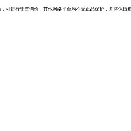
舰店，可进行销售询价，其他网络平台均不受正品保护，并将保留