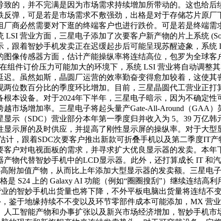
导致的，并不完满是因为市场需求持续增加所带动的。这也给后
跌反弹，可是若是市场需求不敷强劲，出格是对于存储芯片原厂
组厂商必然需要对下逛的终端客户也进行跌价。可是若是终端需
I 营业方面，三星电子添加了次要客户新产物的片上系统 (SoC) 
跟着智妙手机发卖正在迟缓起步后可能呈现苏醒迹象，系统 LSI
图像传感器方面，估计产能操纵率将连结高位，包罗为全球客户量
正在组件订价压力可能加大的环境下，系统 LSI 营业将自动调
延迟。虽然如斯，晶圆厂运营的效率勤奋变得愈加较着，这使其
位数百分比的季度环比增加。目前，三星晶圆代工营业正打算完成
预备根本设备。对于2024年下半年，三星电子暗示，因为不确定
增加率。三星电子将起头量产Gate-All-Around（GAA
示（SDC）营业部分本年第一季度归并收入为 5。39 万亿韩
显示屏的及时供应，并提高了刚性显示屏的操纵率。对于大型显示
子估计，跟着SDC次要客户推出新款可折叠手机以及第二季度IT
要客户对电视面板的需求，并寻求扩大优良显示器的发卖。本年下
物代替智妙手机中的LCD显示器。此外，还打算成长 IT 和
心高附加值产物，从而比上年添加大型显示器的发卖额。三星电子
出格是 S24 上的 Galaxy AI 功能（例如“圈圈搜刮”）
业的智妙手机出货量也将下降，不外平板电脑出货量将连结不变。M
此外，鉴于地缘持续不不变以及环节零部件成本可能添加，MX 
、人工智能产物和办事扩张以及新兴市场经济增加，智妙手机市场