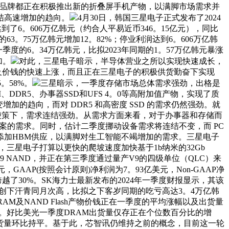
等次要品牌都正在积极推出新的折叠屏手机产物，以满脚市场需求并
结高速增加的趋向。
4月30日，韩国三星电子正式发布了2024
到了6。606万亿韩元（约合人平易近币346。15亿元），同比
的63。75万亿韩元增加12。82%；停业利润达到6。606万亿韩
季度的6。34万亿韩元，比拟2023年同期的1。57万亿韩元暴涨
加。
对此，三星电子暗示，半导体营业之所以实现快速成长，
以及价钱的快速上涨，而且正在三星电子的积极供货勤奋下实现
。58%。
三星暗示，一季度存储市场总体需求强劲，出格是
DDR5、办事器SSD和UFS 4。0等高附加值产物，实现了质
的趋向，而对 DDR5 和高密度 SSD 的需求仍然强劲。就
客户的鞭策下，需求连结强劲。从需求方面来看，对于办事器和存储而
案的需求。同时，估计二季度挪动设备需求将连结不变，而 PC
添加HBM供应，以满脚对生工智能不竭增加的需求。三星电子
AM方面，三星电子打算以更快的爬坡速度加快基于1b纳米的32Gb
9 NAND，并正在第三季度通过量产V9的四级单位（QLC）来
GAAP(按照会计原则)净利润为7。93亿美元，Non-GAAP净
跨越了30%。SK海力士最新发布的2024年一季度财报显示，其该
元，创下汗青同月次高，比拟之下客岁同期的吃亏高达3。4万亿韩
AM及NAND Flash产物价钱正在一季度的平均涨幅以及出货量
。好比美光一季度DRAM出货量仅存正在个位数百分比的增
ash出货量环比持平。基于此，芯智讯仍维持之前的概念，目前这一轮