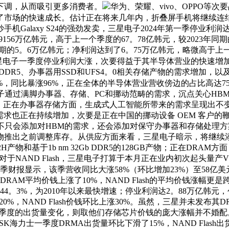
下调，从而吸引更多消费者。
华为、荣耀、vivo、OPPO
了市场的快速成长。估计正在将来几年内，折叠屏手机将继续连
alaxy S24的强劲发卖，三星电子2024年第一季停业利润达
9156万亿韩元，高于上一个季度的67。78亿韩元，较2023年同期
场预期的5。6万亿韩元；净利润达到了6。75万亿韩元，略微高于上一
三星电子一季度停业利润大涨，次要得益于其半导体营业的快速增
DR5、办事器用SSD和UFS4。0相关存储产物的需求增加，
%，同比暴涨96%，正在全体的半导体营业营收傍边的占比高达75
星电子通过满脚办事器、存储、PC和挪动范畴的需求，沉点关心HBM、
正在办事器存储方面，生成式人工智能所带来的需求呈现出不变增加
ash的需求也正在持续增加，次要是正在中国的挪动设备 OEM 
不只会添加对HBM的需求，还会添加对保守办事器和存储处理方
物推出之前调整库存。从供应方面来看，三星电子暗示，将继续
H产物和基于1b nm 32Gb DDR5的128GB产物；正在DR
于NAND Flash，三星电子打算于本月正在业内初次起头量产V
财季财报显示，该季营收同比大涨58%（环比增加23%）至58亿美元，
AM平均价钱上涨了10%，NAND Flash的平均价钱涨幅更是
44。3%，为2010年以来最快增速；停业利润达2。88万亿韩
，NAND Flash价钱环比上涨30%。虽然，三星并未发布其DR
季度的出货量变化，则取他们存储芯片价钱的庞大涨幅并不婚配
；SK海力士一季度DRMA出货量环比下滑了15%，NAND Fl