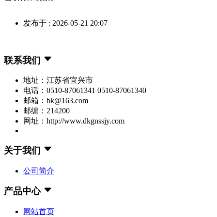
发布于 : 2026-05-21 20:07
联系我们
地址：江苏省宜兴市
电话：0510-87061341 0510-87061340
邮箱：bk@163.com
邮编：214200
网址：http://www.dkgnssjy.com
关于我们
公司简介
产品中心
网站首页