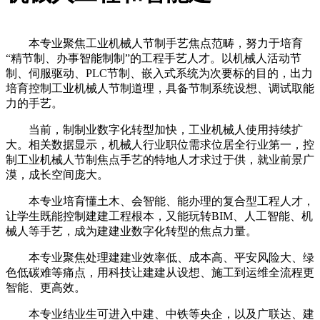
本专业聚焦工业机械人节制手艺焦点范畴，努力于培育
“精节制、办事智能制制”的工程手艺人才。以机械人活动节
制、伺服驱动、PLC节制、嵌入式系统为次要标的目的，出力
培育控制工业机械人节制道理，具备节制系统设想、调试取能
力的手艺。
当前，制制业数字化转型加快，工业机械人使用持续扩
大。相关数据显示，机械人行业职位需求位居全行业第一，控
制工业机械人节制焦点手艺的特地人才求过于供，就业前景广
漠，成长空间庞大。
本专业培育懂土木、会智能、能办理的复合型工程人才，
让学生既能控制建建工程根本，又能玩转BIM、人工智能、机
械人等手艺，成为建建业数字化转型的焦点力量。
本专业聚焦处理建建业效率低、成本高、平安风险大、绿
色低碳难等痛点，用科技让建建从设想、施工到运维全流程更
智能、更高效。
本专业结业生可进入中建、中铁等央企，以及广联达、建