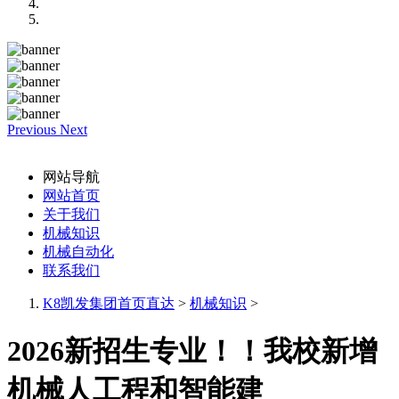
Previous
Next
网站导航
网站首页
关于我们
机械知识
机械自动化
联系我们
K8凯发集团首页直达
>
机械知识
>
2026新招生专业！！我校新增
机械人工程和智能建