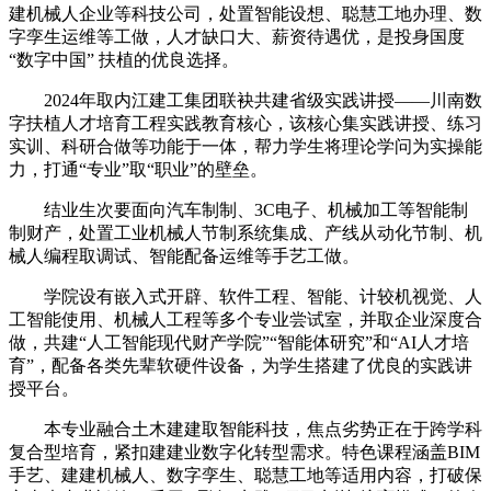
建机械人企业等科技公司，处置智能设想、聪慧工地办理、数
字孪生运维等工做，人才缺口大、薪资待遇优，是投身国度
“数字中国” 扶植的优良选择。
2024年取内江建工集团联袂共建省级实践讲授——川南数
字扶植人才培育工程实践教育核心，该核心集实践讲授、练习
实训、科研合做等功能于一体，帮力学生将理论学问为实操能
力，打通“专业”取“职业”的壁垒。
结业生次要面向汽车制制、3C电子、机械加工等智能制
制财产，处置工业机械人节制系统集成、产线从动化节制、机
械人编程取调试、智能配备运维等手艺工做。
学院设有嵌入式开辟、软件工程、智能、计较机视觉、人
工智能使用、机械人工程等多个专业尝试室，并取企业深度合
做，共建“人工智能现代财产学院”“智能体研究”和“AI人才培
育”，配备各类先辈软硬件设备，为学生搭建了优良的实践讲
授平台。
本专业融合土木建建取智能科技，焦点劣势正在于跨学科
复合型培育，紧扣建建业数字化转型需求。特色课程涵盖BIM
手艺、建建机械人、数字孪生、聪慧工地等适用内容，打破保