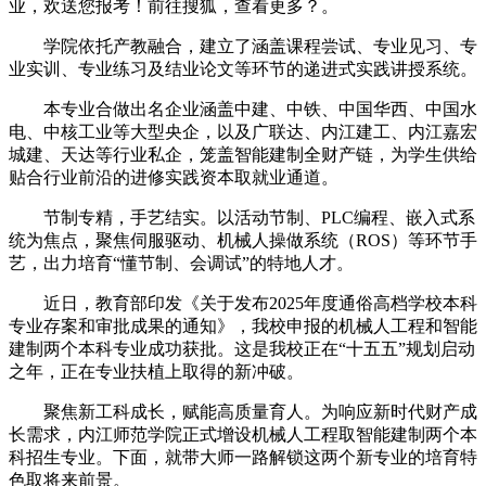
业，欢送您报考！前往搜狐，查看更多？。
学院依托产教融合，建立了涵盖课程尝试、专业见习、专
业实训、专业练习及结业论文等环节的递进式实践讲授系统。
本专业合做出名企业涵盖中建、中铁、中国华西、中国水
电、中核工业等大型央企，以及广联达、内江建工、内江嘉宏
城建、天达等行业私企，笼盖智能建制全财产链，为学生供给
贴合行业前沿的进修实践资本取就业通道。
节制专精，手艺结实。以活动节制、PLC编程、嵌入式系
统为焦点，聚焦伺服驱动、机械人操做系统（ROS）等环节手
艺，出力培育“懂节制、会调试”的特地人才。
近日，教育部印发《关于发布2025年度通俗高档学校本科
专业存案和审批成果的通知》，我校申报的机械人工程和智能
建制两个本科专业成功获批。这是我校正在“十五五”规划启动
之年，正在专业扶植上取得的新冲破。
聚焦新工科成长，赋能高质量育人。为响应新时代财产成
长需求，内江师范学院正式增设机械人工程取智能建制两个本
科招生专业。下面，就带大师一路解锁这两个新专业的培育特
色取将来前景。