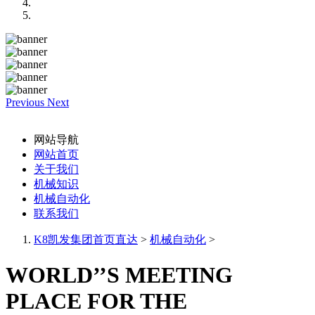
Previous
Next
网站导航
网站首页
关于我们
机械知识
机械自动化
联系我们
K8凯发集团首页直达
>
机械自动化
>
WORLD’’S MEETING
PLACE FOR THE