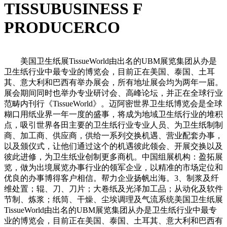
TISSUBUSINESS F
PRODUCERCO
美国卫生纸展TissueWorld由出名的UBM展览集团从办是
卫生纸行业中最专业的博览会，目前正在美国、泰国、土耳
其、意大利和巴西有举办展会，所有地址展会均为两年一届。
展会期间同时也举办专业研讨会、高峰论坛，并正在全球行业
范畴内刊行《TissueWorld》。迈阿密世界卫生纸博览会是全球
糊口用纸业界一年一度的盛事，将成为地域卫生纸行业的堆积
点，吸引世界各田主要的卫生纸行业专业人员、为卫生纸制制
商、加工商、供应商，供给一系列交换机遇、营业配套办事，
以及颁仪式，让他们通过这个的机遇彼此领会、开展交换以及
彼此进修，为卫生纸业创制更多商机。中国组展机构：盈拓展
览，做为出境展览办事行业的领军企业，以精准的市场定位和
优良的办事博得客户相信。帮力企业扬帆出海。3、制浆及纤
维处置；辊、刀、刀片；大卷纸及光泽加工品；从动化及软件
节制、炼浆；纸筒、干燥、尘埃调理及气流系统美国卫生纸展
TissueWorld由出名的UBM展览集团从办是卫生纸行业中最专
业的博览会，目前正在美国、泰国、土耳其、意大利和巴西有