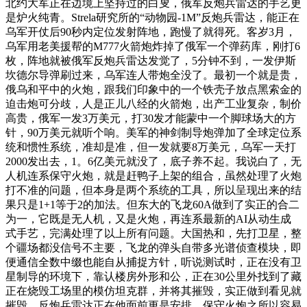
北约大军正在边境上坚持过的白叟，俄军反炮兵雷达的手艺更
是炉火纯青。Strela研究所的“动物园-1M”反炮兵雷达，能正在
乌军开仗后90秒内定位发射阵地，跑慢了就得死。客岁3月，
乌军用老美援帮的M777火箭炮炸掉了俄军一个弹药库，刚打6
枚，阵地就被俄军反炮兵雷达发觉了，5分钟不到，一发伊斯
坎德尔导弹刷过来，乌军连人带炮全没了。最初一个就是贵，
俄乌和平中的火炮，跟我们印象中的一个铁壳子放点黑索金的
迫击炮可分歧，人是正儿八经的火箭炮，出产工业复杂，制价
高贵，俄军一发3万美元，打30发才能蒙中一个脚球场大的方
针，90万美元就听个响。美军的神剑制导炮弹加了全球定位系
统和惯性系统，准却是准，但一发就要8万美元，乌军一天打
2000发出去，1。6亿美元就没了，底子养不起。我说白了，无
人机连系保守火炮，就是赶鸭子上架的组合，虽然处理了火炮
打不准的问题，但本身是两个系统的工具，所以呈现出来的结
果只是1+1等于2的加法。但东大的飞龙60A做到了实正的合二
为一，它既是无人机，又是火炮，再连系最新的AI从动生成
式手艺，完满处理了以上所有问题。大国热和，先打卫星，整
个疆场都没信号不主要，飞龙的弹头自带多光谱侦查模块，即
便通信全数中缀也能自从捕捉方针，听说测试时，正在没有卫
星制导的环境下，靠认楼房外形和公，正在30公里外找到了藏
正在烧毁工场里的模仿坦克群，并将其摧毁，实正做到看见就
摧毁。反炮兵雷达正在他面前更是安排，保守火炮之所以容易