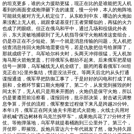
的坦克更多，谁的火力援助更猛，现正在比的是谁能把无人机
看到的画面变成炮弹砸下去的速度，慢一分钟，本人的炮阵地
可能就先被对方无人机定位了。从东欧到中东，哪边的火炮如
果没配上无人机，就跟拿诺基亚打王者荣耀似的，再猛的火力
也成了闭眼瞎。但正在俄乌和平中，通过几场和役级此外表
示，东大灵敏地捕获到了无人机指导保守火炮精准这套组合，
仍是存正在不少短处。第一个就是消息传输的问题，无人机把
侦查消息传回火炮阵地需要信号，若是仇敌把信号给屏障了，
那就成瞎子了。乌军哈尔科夫时，头两天冲得很猛，无人机加
海马斯火箭炮笼盖，打得俄军头都抬不起来。后来俄军把星链
信号一屏障，乌军械线无人机全瞎了。眼闭闭看着俄军T-90坦
克正在3公里外集结，愣是没法开仗。等两天后北约从头打通
谍报通道，俄军早把防御工事了，于是好好的闪电和打成了耗
损和，全赖环节窗口期火炮哑了。第二个，从发觉到摧毁的时
间太长了，无人机只是用来开图的，火炮仍是保守火炮，所以
仍是要遵照前沿察看，谍报回传，批示部决策，射击诸元调整
息争算，开仗的流程，俄军整套过程做下来凡是跨越20分钟。
本年1月，俄军正在阿夫迪夫卡用老式火箭炮，火线士兵用对
讲机喊“西边树林有乌克兰拆甲车”，成果炮兵花了27分钟才开
仗。等炮弹落地，乌军早就提着桶跑到三公里外了。第三个，
开仗即，即摧毁。反炮兵雷达六十年代就发了然，做为持久跟