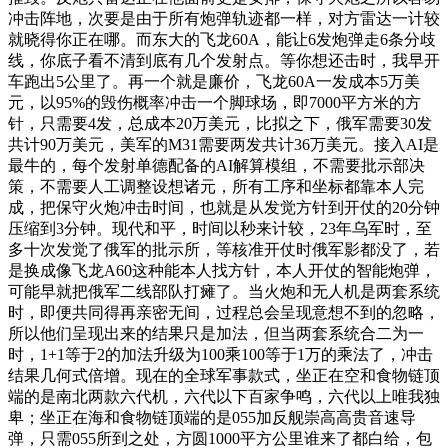
冲击阵地，次要是由于所有炮弹轨迹都一样，对方雷达一计较
就晓得你正在哪。而东大的飞龙60A，能让6发炮弹走6条分歧
线，你底子看不清到底有几个发射点。等你想还击时，我早开
车跑出5公里了。再一个就是廉价，飞龙60A一发成本5万美
元，以95%的毁伤概率冲击一个脚球场，即7000平方米的方
针，只需要4发，总成本20万美元，比拟之下，俄军需要30发
共计90万美元，美军的M31需要两发共计36万美元。接入AI是
最牛的，每个发射单德配备的AI解算模组，不需要批示部决
策，不需要人工调整设想诸元，所有工序和坐标都靠本人完
成，把保守火炮冲击时间，也就是从发觉方针到开仗的20分钟
压缩到3分钟。现代和平，时间以秒来计较，23年乌军时，至
多十次发觉了俄军的批示所，等核准开仗时俄军影都没了，若
是换成像飞龙A60这种能本人找方针，本人开仗的智能炮弹，
可能早就把俄军二线部队打瘫了。当火炮和无人机是两套系统
时，即便共同得再亲密无间，过程总会呈现意想不到的忽略，
所以他们呈现出来的结果只是加法，但当两套系统合二为一
时，1+1等于2的加法升级为100乘100等于1万的乘法了，冲击
结果几何式倍增。现在的全球军事款式，坐正在空和食物链顶
端的是南北两款六代机，六代以下百家争鸣，六代以上唯我独
卑；坐正在海和食物链顶端的是055加反舰崇高高贵音速导
弹，只需055所到之处，方圆1000平方公里谁来了都白给，包