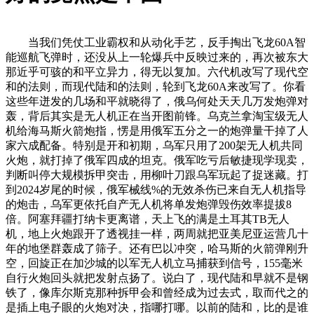
当我们凭仗工业霸权和从动化手艺，反手掏出飞龙60A智
能巡航飞弹时，还没从上一轮爆兵中反映过来的，再次被东大
那近乎可骇的和平立异力，得无以复加。六代机改写了现代空
和的法则，而现代陆和的法则，轮到飞龙60A来改写了。你看
这些年迸发的几场和平就晓得了，俄乌何处天天几万发炮弹对
轰，背后其实是无人机正在当开图前锋。乌克兰拿淘宝级无人
机给海马斯火箭炮指，愣是用俄军五分之一的炮弹量干掉了人
家六成配备。特别是开和初期，乌军只用了200架无人机共同
火炮，就打掉了俄军四成的坦克。俄军吃亏后敏捷现学现卖，
判断叫停大规模拆甲突击，用柳叶刀跟乌军玩起了捉迷藏。打
到2024岁尾的时候，俄军械线%的无效杀伤已来自无人机指导
的炮击，乌军更依托自产无人机将单发炮弹毁伤效率提拔8
倍。阿塞拜疆打纳卡更离谱，天上飞的满是土耳其TB无人
机，地上火炮跟开了透视挂一样，两周就把亚美尼亚运营几十
年的地堡群轰成了筛子。还有巴以冲突，哈马斯的火箭弹刚升
空，回旋正在加沙城的以军无人机立马捕获到信号，155毫米
自行火炮回头就把发射点扬了。说白了，现代陆和早就不是钢
铁了，像库尔斯克那种拆甲会和曾经成为过去式，取而代之的
是插上电子眼的火炮对决，指哪打哪。以前的陆和，比的是谁