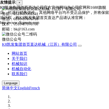
友情提示
×
K8凯发集团首页直达公司官方宣传网站为公司官网和1688旗舰
店，可进行销售询价，其他网络平台均不受正品保护，并将保留
售前：0510-87061341
追诉权，购K8凯发集团首页直达产品请认准官网：
售后：0510-87076718
http://www.dkgnssjy.com
技术：0510-87076708
邮箱：bk@163.com
微信公众号
K8凯发集团首页直达机械（江苏）有限公司
网站首页
关于我们
机械知识
机械自动化
联系我们
Language
简体中文
English
French