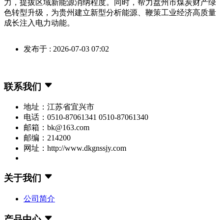
力，提拔区域新能源消纳程度。同时，帮力盘州市煤炭财产绿
色转型升级，为贵州建立新型分析能源、鞭策工业经济高质量
成长注入电力动能。
发布于 : 2026-07-03 07:02
联系我们
地址：江苏省宜兴市
电话：0510-87061341 0510-87061340
邮箱：bk@163.com
邮编：214200
网址：http://www.dkgnssjy.com
关于我们
公司简介
产品中心