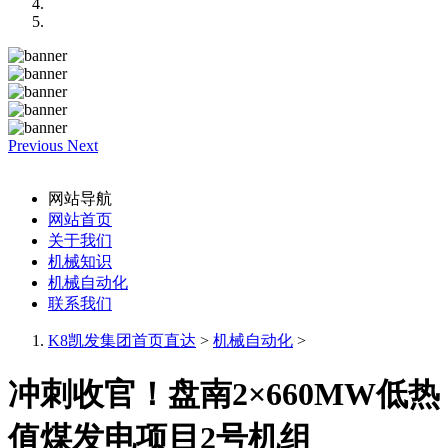
Previous
Next
网站导航
网站首页
关于我们
机械知识
机械自动化
联系我们
K8凯发集团首页直达
>
机械自动化
>
冲刺收官！盘南2×660MW低热
值煤发电项目2号机组