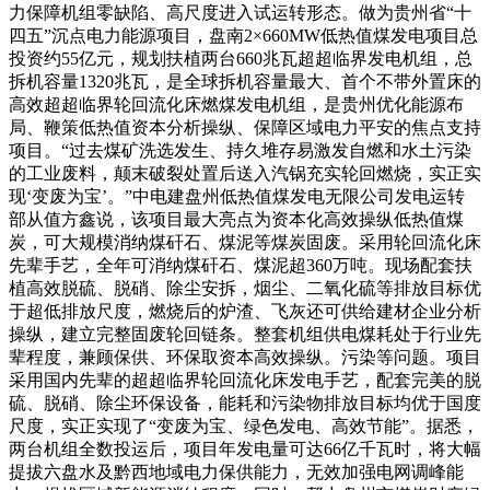
力保障机组零缺陷、高尺度进入试运转形态。做为贵州省“十
四五”沉点电力能源项目，盘南2×660MW低热值煤发电项目总
投资约55亿元，规划扶植两台660兆瓦超超临界发电机组，总
拆机容量1320兆瓦，是全球拆机容量最大、首个不带外置床的
高效超超临界轮回流化床燃煤发电机组，是贵州优化能源布
局、鞭策低热值资本分析操纵、保障区域电力平安的焦点支持
项目。“过去煤矿洗选发生、持久堆存易激发自燃和水土污染
的工业废料，颠末破裂处置后送入汽锅充实轮回燃烧，实正实
现‘变废为宝’。”中电建盘州低热值煤发电无限公司发电运转
部从值方鑫说，该项目最大亮点为资本化高效操纵低热值煤
炭，可大规模消纳煤矸石、煤泥等煤炭固废。采用轮回流化床
先辈手艺，全年可消纳煤矸石、煤泥超360万吨。现场配套扶
植高效脱硫、脱硝、除尘安拆，烟尘、二氧化硫等排放目标优
于超低排放尺度，燃烧后的炉渣、飞灰还可供给建材企业分析
操纵，建立完整固废轮回链条。整套机组供电煤耗处于行业先
辈程度，兼顾保供、环保取资本高效操纵。污染等问题。项目
采用国内先辈的超超临界轮回流化床发电手艺，配套完美的脱
硫、脱硝、除尘环保设备，能耗和污染物排放目标均优于国度
尺度，实正实现了“变废为宝、绿色发电、高效节能”。据悉，
两台机组全数投运后，项目年发电量可达66亿千瓦时，将大幅
提拔六盘水及黔西地域电力保供能力，无效加强电网调峰能