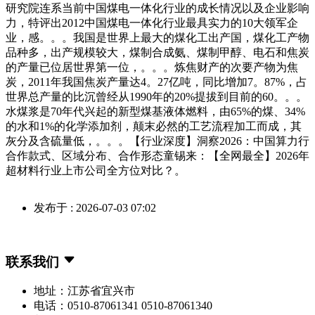
研究院连系当前中国煤电一体化行业的成长情况以及企业影响
力，特评出2012中国煤电一体化行业最具实力的10大领军企
业，感。。。我国是世界上最大的煤化工出产国，煤化工产物
品种多，出产规模较大，煤制合成氨、煤制甲醇、电石和焦炭
的产量已位居世界第一位，。。。炼焦财产的次要产物为焦
炭，2011年我国焦炭产量达4。27亿吨，同比增加7。87%，占
世界总产量的比沉曾经从1990年的20%提拔到目前的60。。。
水煤浆是70年代兴起的新型煤基液体燃料，由65%的煤、34%
的水和1%的化学添加剂，颠末必然的工艺流程加工而成，其
灰分及含硫量低，。。。【行业深度】洞察2026：中国算力行
合作款式、区域分布、合作形态童锡来：【全网最全】2026年
超材料行业上市公司全方位对比？。
发布于 : 2026-07-03 07:02
联系我们
地址：江苏省宜兴市
电话：0510-87061341 0510-87061340