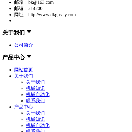
邮箱：bk@163.com
邮编：214200
网址：http://www.dkgnssjy.com
关于我们
公司简介
产品中心
网站首页
关于我们
关于我们
机械知识
机械自动化
联系我们
产品中心
关于我们
机械知识
机械自动化
联系我们