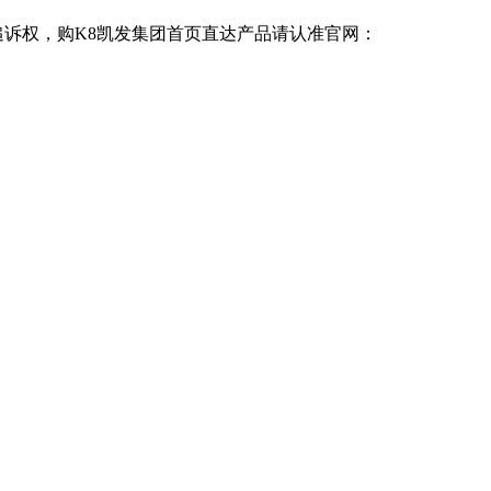
追诉权，购K8凯发集团首页直达产品请认准官网：