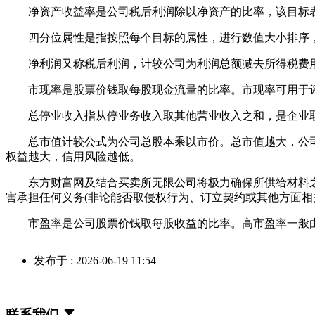
净资产收益率是公司税后利润除以净资产的比率，该目标表
四分位属性是指按照每个目标的属性，进行数值大小排序，
净利润又称税后利润，计较公司为利润总额减去所得税费用
市现率是股票价钱取每股现金流量的比率。市现率可用于评
总停业收入指从停业务收入取其他营业收入之和，是企业取
总市值计较公式为公司总股本乘以市价。总市值越大，公司
权益越大，信用风险越低。
东方财富网及结合买卖所无限公司将极力确保所供给材料之
害承担任何义务(非论能否取侵权行为、订立契约或其他方面相
市盈率是公司股票价钱取每股收益的比率。高市盈率一般由
发布于 : 2026-06-19 11:54
联系我们