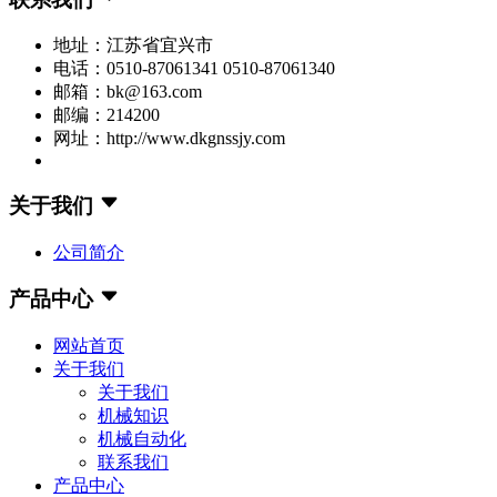
地址：江苏省宜兴市
电话：0510-87061341 0510-87061340
邮箱：bk@163.com
邮编：214200
网址：http://www.dkgnssjy.com
关于我们
公司简介
产品中心
网站首页
关于我们
关于我们
机械知识
机械自动化
联系我们
产品中心