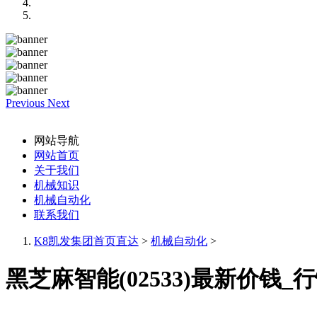
Previous
Next
网站导航
网站首页
关于我们
机械知识
机械自动化
联系我们
K8凯发集团首页直达
>
机械自动化
>
黑芝麻智能(02533)最新价钱