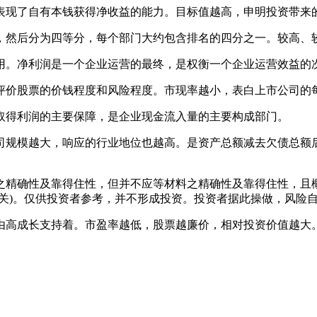
现了自有本钱获得净收益的能力。目标值越高，申明投资带来
然后分为四等分，每个部门大约包含排名的四分之一。较高、
。净利润是一个企业运营的最终，是权衡一个企业运营效益的
价股票的价钱程度和风险程度。市现率越小，表白上市公司的
得利润的主要保障，是企业现金流入量的主要构成部门。
规模越大，响应的行业地位也越高。是资产总额减去欠债总额后
精确性及靠得住性，但并不应等材料之精确性及靠得住性，且概
关)。仅供投资者参考，并不形成投资。投资者据此操做，风险
高成长支持着。市盈率越低，股票越廉价，相对投资价值越大