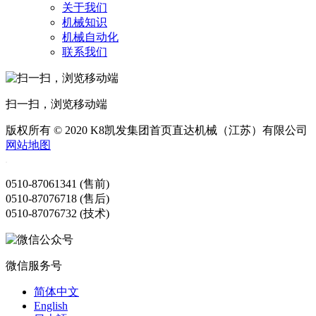
关于我们
机械知识
机械自动化
联系我们
扫一扫，浏览移动端
版权所有 © 2020 K8凯发集团首页直达机械（江苏）有限公司
网站地图
0510-87061341 (售前)
0510-87076718 (售后)
0510-87076732 (技术)
微信服务号
简体中文
English