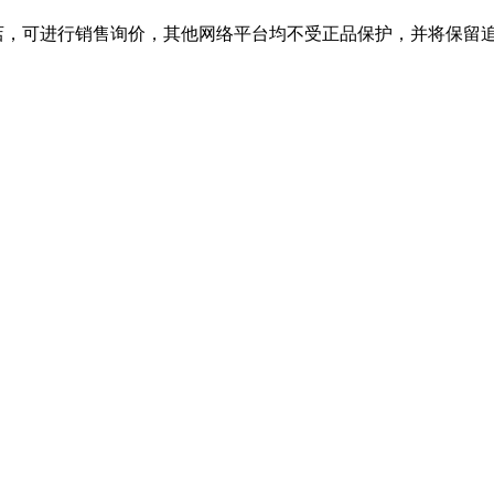
舰店，可进行销售询价，其他网络平台均不受正品保护，并将保留