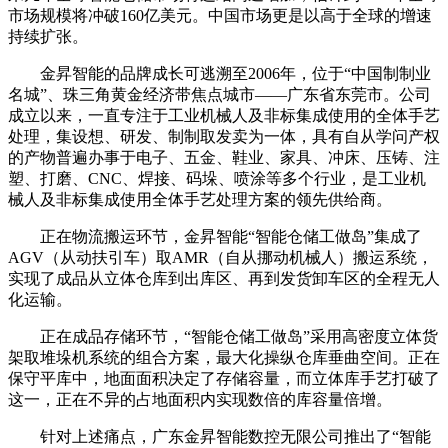
市场规模将冲破160亿美元。中国市场更是以高于全球的增速
持续扩张。
金昇智能的品牌成长可逃溯至2006年，位于“中国制制业
名城”、珠三角黄金经济带焦点城市——广东省东莞市。公司
成立以来，一直专注于工业机械人及非标集成使用的全体手艺
处理，集设想、研发、制制取发卖为一体，具有自从学问产权
的产物普遍办事于电子、五金、鞋业、家具、冲床、压铸、注
塑、打磨、CNC、焊接、码垛、喷涂等多个行业，是工业机
械人及非标集成使用全体手艺处理方案的领先供给商。
正在物流搬运环节，金昇智能“智能仓储工做岛”集成了
AGV（从动扶引车）取AMR（自从挪动机械人）搬运系统，
实现了成品从立体仓库到出库区、再到发货卸车区的全程无人
化运输。
正在成品存储环节，“智能仓储工做岛”采用高密度立体货
架取堆垛机系统的组合方案，最大化操纵仓库垂曲空间。正在
保守平库中，地面面积决定了存储容量，而立体库手艺打破了
这一，正在不异的占地面积内实现数倍的库容量倍增。
针对上述痛点，广东金昇智能数控无限公司推出了“智能