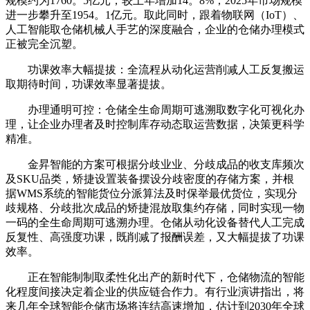
规模约为1760。5亿元，较上年增加14。8%；2025年市场规模
进一步攀升至1954。1亿元。取此同时，跟着物联网（IoT）、
人工智能取仓储机械人手艺的深度融合，企业的仓储办理模式
正被完全沉塑。
功课效率大幅提拔：全流程从动化运营削减人工反复搬运
取期待时间，功课效率显著提拔。
办理通明可控：仓储全生命周期可逃溯取数字化可视化办
理，让企业办理者及时控制库存动态取运营数据，决策更科学
精准。
金昇智能的方案可根据分歧业业、分歧成品的收支库频次
及SKU品类，矫捷设置装备摆设分歧密度的存储方案，并根
据WMS系统的智能货位分派算法及时保举最优货位，实现分
歧规格、分歧批次成品的矫捷混放取集约存储，同时实现一物
一码的全生命周期可逃溯办理。仓储从动化设备替代人工完成
反复性、高强度功课，既削减了报酬误差，又大幅提拔了功课
效率。
正在智能制制取柔性化出产的新时代下，仓储物流的智能
化程度间接决定着企业的供应链合作力。有行业演讲指出，将
来几年全球智能仓储市场将连结高速增加，估计到2030年全球