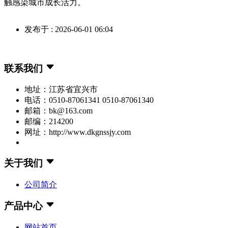
触感染城市成长活力。
发布于 : 2026-06-01 06:04
联系我们
地址：江苏省宜兴市
电话：0510-87061341 0510-87061340
邮箱：bk@163.com
邮编：214200
网址：http://www.dkgnssjy.com
关于我们
公司简介
产品中心
网站首页