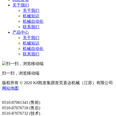
关于我们
关于我们
机械知识
机械自动化
联系我们
产品中心
关于我们
机械知识
机械自动化
联系我们
扫一扫，浏览移动端
版权所有 © 2020 K8凯发集团首页直达机械（江苏）有限公司
网站地图
0510-87061341 (售前)
0510-87076718 (售后)
0510-87076732 (技术)