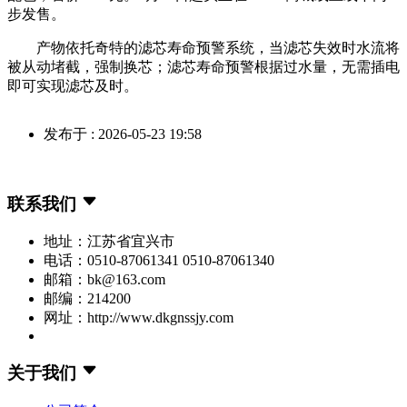
步发售。
产物依托奇特的滤芯寿命预警系统，当滤芯失效时水流将
被从动堵截，强制换芯；滤芯寿命预警根据过水量，无需插电
即可实现滤芯及时。
发布于 : 2026-05-23 19:58
联系我们
地址：江苏省宜兴市
电话：0510-87061341 0510-87061340
邮箱：bk@163.com
邮编：214200
网址：http://www.dkgnssjy.com
关于我们