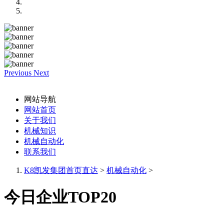
Previous
Next
网站导航
网站首页
关于我们
机械知识
机械自动化
联系我们
K8凯发集团首页直达
>
机械自动化
>
今日企业TOP20