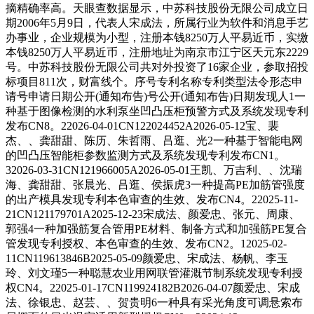
摘精确率高。天眼查数据显示，中苏科技股份无限公司成立日
期2006年5月9日，代表人宋成法，所属行业为软件和消息手艺
办事业，企业规模为小型，注册本钱8250万人平易近币，实缴
本钱8250万人平易近币，注册地址为南京市江宁区天元东2229
号。中苏科技股份无限公司共对外投资了16家企业，参取招投
标项目811次，财富线个。序号专利名称专利类型法令形态申
请号申请日期公开(通知布告)号公开(通知布告)日期发现人1一
种基于图像检测的水利泵坐凹凸压柜预警方式及系统发现专利
发布CN8。22026-04-01CN122024452A2026-05-12宝、裴
杰、、龚甜甜、陈历、朱哲雨、吕逛、光2一种基于智能电网
的凹凸压智能柜参数监测方式及系统发现专利发布CN1。
32026-03-31CN121966005A2026-05-01王凯、万吉利、、沈瑞
海、龚甜甜、张晨光、吕逛、侯振虎3一种提高PE加筋管强度
的出产模具发现专利本色审查的生效、发布CN4。22025-11-
21CN121179701A2025-12-23宋成法、颜爱忠、张元、周康、
郭强4一种加强筋复合管用PE材料、制备方式和加强筋PE复合
管发现专利授权、本色审查的生效、发布CN2。12025-02-
11CN119613846B2025-05-09颜爱忠、宋成法、杨帆、李玉
玲、刘文瑾5一种聪慧农业用网联管灌溉节制系统发现专利授
权CN4。22025-01-17CN119924182B2026-04-07颜爱忠、宋成
法、徐银忠、赵芸、、贺贵明6一种具有采光角度可调悬索布