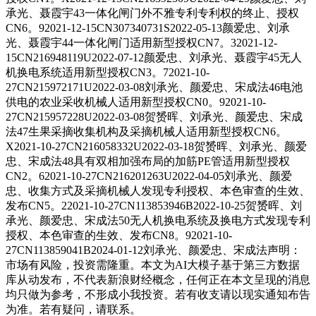
承光、聂霞宇43一体化闸门外不雅专利专利权的终止、授权
CN6。92021-12-15CN307340731S2022-05-13颜爱忠、刘承
光、聂霞宇44一体化闸门适用新型授权CN7。32021-12-
15CN216948119U2022-07-12颜爱忠、刘承光、聂霞宇45无人
机换电系统适用新型授权CN3。72021-10-
27CN215972171U2022-03-08刘承光、颜爱忠、宋成法46电池
供电的农业采收机械人适用新型授权CN0。92021-10-
27CN215957228U2022-03-08贺赟晖、刘承光、颜爱忠、宋成
法47生果采摘收集机构及采摘机械人适用新型授权CN6。
X2021-10-27CN216058332U2022-03-18贺赟晖、刘承光、颜爱
忠、宋成法48具有双相加强布局的加筋PE管适用新型授权
CN2。62021-10-27CN216201263U2022-04-05刘承光、颜爱
忠、收集方式及采摘机械人发现专利授权、本色审查的生效、
发布CN5。22021-10-27CN113853946B2022-10-25贺赟晖、刘
承光、颜爱忠、宋成法50无人机换电系统及换电方式发现专利
授权、本色审查的生效、发布CN8。92021-10-
27CN113859041B2024-01-12刘承光、颜爱忠、宋成法声明：
市场有风险，投资需隆重。本文为AI大模子基于第三方数据
库从动发布，不代表新浪财经概念，任何正在本文呈现的消息
均只做为参考，不形成小我投资。若有收支请以现实通知布告
为准。若有疑问，请联系。