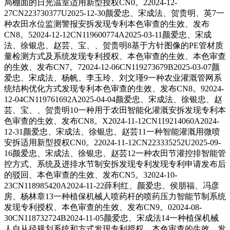
局棚面的日光温室适用新型授权CN0。22024-12-
27CN223730377U2025-12-30颜爱忠、宋成法、贺贵明、英7一
种农田水位监测警报安拆发现专利本色审查的生效、发布
CN8。52024-12-12CN119600774A2025-03-11颜爱忠、宋成
法、徐银忠、赵芸、宝、、贺贵明8基于方针图像的PE管材质
量检测方式及系统发现专利授权、本色审查的生效、本色审查
的生效、发布CN7。72024-12-06CN119273679B2025-03-07颜
爱忠、宋成法、杨帆、李玉玲、刘文瑾9一种农业灌溉管网系
统结构优化方式发现专利本色审查的生效、发布CN8。92024-
12-04CN119761692A2025-04-04颜爱忠、宋成法、徐银忠、赵
芸、宝、、贺贵明10一种用于农田智能化灌溉安拆发现专利本
色审查的生效、发布CN8。X2024-11-12CN119214060A2024-
12-31颜爱忠、宋成法、徐银忠、赵芸11一种智能灌溉用微喷
安拆适用新型授权CN0。22024-11-12CN223335252U2025-09-
16颜爱忠、宋成法、徐银忠、赵芸12一种农田节灌控排智能管
控方式、系统及进排水节制安拆发现专利发现专利申请发布后
的驳回、本色审查的生效、发布CN5。32024-10-
23CN118985420A2024-11-22薛利红、颜爱忠、侯朋福、冯彦
房、杨林章13一种植保机械人喷药杆的喷药压力智能节制系统
发现专利授权、本色审查的生效、发布CN9。02024-08-
30CN118732724B2024-11-05颜爱忠、宋成法14一种植保机械
人自从径规划系统和方式发现专利授权、本色审查的生效、发