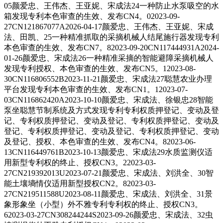
05颜爱忠、王伟杰、王亚妮、宋成法24一种防止水泵吸空的水
箱发现专利本色审查的生效、发布CN4。02023-09-
27CN121867077A2026-04-17颜爱忠、王伟杰、王亚妮、宋成
法、田凯、25一种精准抓取的采摘机械人结尾施行器发现专利
本色审查的生效、发布CN7。82023-09-20CN117444931A2024-
01-26颜爱忠、宋成法26一种精准采摘的智能避障采摘机械人
发现专利授权、本色审查的生效、发布CN5。12023-08-
30CN116806552B2023-11-21颜爱忠、宋成法27聪慧农业办理
平台发现专利本色审查的生效、发布CN1。12023-07-
03CN116862420A2023-10-10颜爱忠、宋成法、徐银忠28智能
泵坐聪慧节制系统及方式发现专利专利权质押登记、变动及登
记、专利权质押登记、变动及登记、专利权质押登记、变动及
登记、专利权质押登记、变动及登记、专利权质押登记、变动
及登记、授权、本色审查的生效、发布CN4。82023-06-
13CN116449761B2023-10-13颜爱忠、宋成法29水质监测仪适
用新型专利权的终止、授权CN3。22023-03-
27CN219392013U2023-07-21颜爱忠、宋成法、刘洪全、30智
能土壤墒情仪适用新型授权CN2。82023-03-
27CN219511588U2023-08-11颜爱忠、宋成法、刘洪全、31景
象形象坐（小型）外不雅专利专利权的终止、授权CN3。
62023-03-27CN308244244S2023-09-26颜爱忠、宋成法、32虫