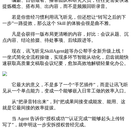
编纂、自创做者、播客团队和研究人员，往往更需要快速
提炼概念、搭布局、出内容，而不是频频回听录音。
若是你曾经习惯利用讯飞听见，但还想让“转写之后的下
一步”一路提效，那么这个 Skill 的体验会很是曲不雅。
凡是会获得一版布局更清晰的内容，好比：会议从题、沉
点内容、结论拾掇、待处事项、后续跟进等。
现在，讯飞听见SkillAgent超等办公帮手全新升级上线！
一坐式简化全流程操做，实现多环节智能从动化，启齿就能快
速获取高质量文稿取会议纪要，愈加高效地解锁轻量化办公。
它最大的意义，不是多了一个“手艺插件”，而是让讯飞听
见从一个单点能力，变成一个能够嵌入日常工做的效率入口。
从“把录音转出来”，到“把成果间接变成能发、能用、这
就是它最间接的效率提拔。
当 Agent 告诉你“授权成功”“认证完成”“能够起头上传转
写了”，就申明这一步安拆授权曾经完成。