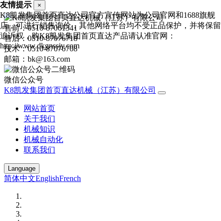
友情提示
×
K8凯发集团首页直达公司官方宣传网站为公司官网和1688旗舰
店，可进行销售询价，其他网络平台均不受正品保护，并将保留
售前：0510-87061341
追诉权，购K8凯发集团首页直达产品请认准官网：
售后：0510-87076718
http://www.dkgnssjy.com
技术：0510-87076708
邮箱：bk@163.com
微信公众号
K8凯发集团首页直达机械（江苏）有限公司
网站首页
关于我们
机械知识
机械自动化
联系我们
Language
简体中文
English
French