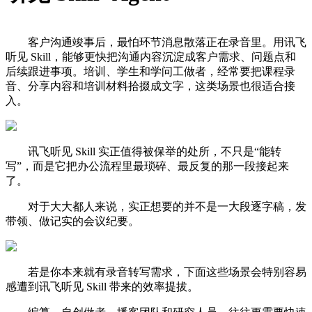
客户沟通竣事后，最怕环节消息散落正在录音里。用讯飞
听见 Skill，能够更快把沟通内容沉淀成客户需求、问题点和
后续跟进事项。培训、学生和学问工做者，经常要把课程录
音、分享内容和培训材料拾掇成文字，这类场景也很适合接
入。
讯飞听见 Skill 实正值得被保举的处所，不只是“能转
写”，而是它把办公流程里最琐碎、最反复的那一段接起来
了。
对于大大都人来说，实正想要的并不是一大段逐字稿，发
带领、做记实的会议纪要。
若是你本来就有录音转写需求，下面这些场景会特别容易
感遭到讯飞听见 Skill 带来的效率提拔。