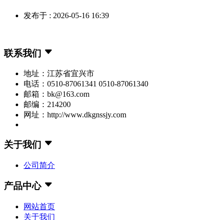
发布于 : 2026-05-16 16:39
联系我们
地址：江苏省宜兴市
电话：0510-87061341 0510-87061340
邮箱：bk@163.com
邮编：214200
网址：http://www.dkgnssjy.com
关于我们
公司简介
产品中心
网站首页
关于我们